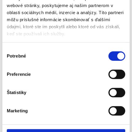
webové stránky, poskytujeme aj našim partnerom v
oblasti sociálnych médií, inzercie a analýzy. Títo partneri
môžu príslušné informácie skombinovať s ďalšími
údajmi, ktoré ste im poskytli alebo ktoré od vás získali,
keď ste používali ich služby.
Výber
Tulikivi
Potrebné
súhlasu
Jokka
Preferencie
Minimalistický dizajn s
Štatistiky
neobmedzeným výhľadom
na oheň
Marketing